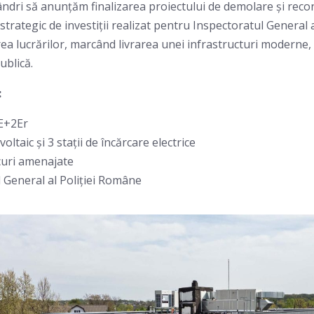
ri să anunțăm finalizarea proiectului de demolare și reconst
 strategic de investiții realizat pentru Inspectoratul General 
rea lucrărilor, marcând livrarea unei infrastructuri moderne,
ublică.
:
E+2Er
oltaic și 3 stații de încărcare electrice
curi amenajate
 General al Poliției Române