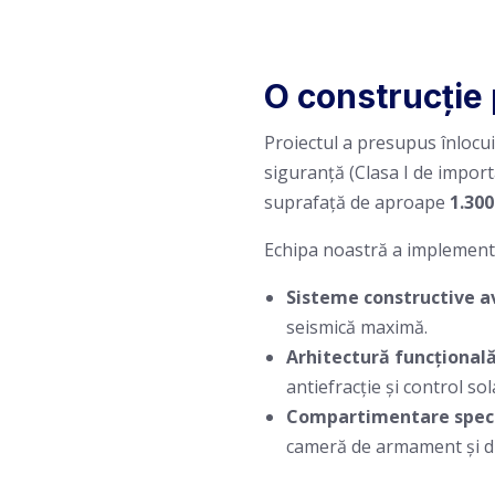
O construcție 
Proiectul a presupus înlocui
siguranță (Clasa I de import
suprafață de aproape
1.30
Echipa noastră a implementa
Sisteme constructive a
seismică maximă.
Arhitectură funcțională
antiefracție și control sol
Compartimentare speci
cameră de armament și di