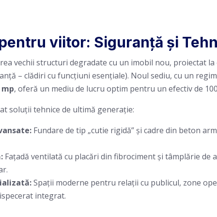
pentru viitor: Siguranță și Teh
rea vechii structuri degradate cu un imobil nou, proiectat la
anță – clădiri cu funcțiuni esențiale). Noul sediu, cu un regi
0 mp
, oferă un mediu de lucru optim pentru un efectiv de 100 
t soluții tehnice de ultimă generație:
vansate:
Fundare de tip „cutie rigidă” și cadre din beton ar
:
Fațadă ventilată cu placări din fibrociment și tâmplărie de
ar.
alizată:
Spații moderne pentru relații cu publicul, zone oper
specerat integrat.