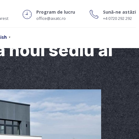
Program de lucru
Sună-ne astăzi
arest
office@axatc.ro
+4 0720 292 292
ish
▼
a noul sediu al