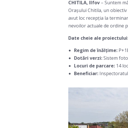
CHITILA, Ilfov
– Suntem mând
Orașului Chitila, un obiectiv
avut loc recepția la termina
nevoilor actuale de ordine p
Date cheie ale proiectului
Regim de înălțime:
P+1
Dotări verzi:
Sistem fotov
Locuri de parcare:
14 lo
Beneficiar:
Inspectoratul