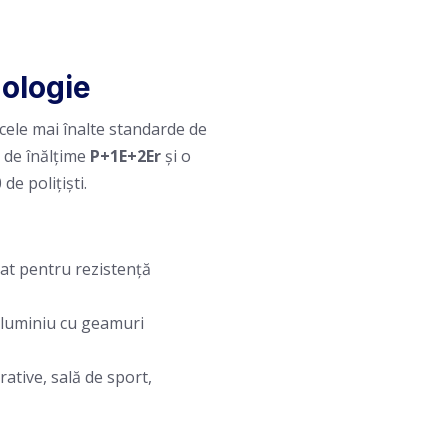
nologie
 cele mai înalte standarde de
m de înălțime
P+1E+2Er
și o
de polițiști.
mat pentru rezistență
 aluminiu cu geamuri
ative, sală de sport,