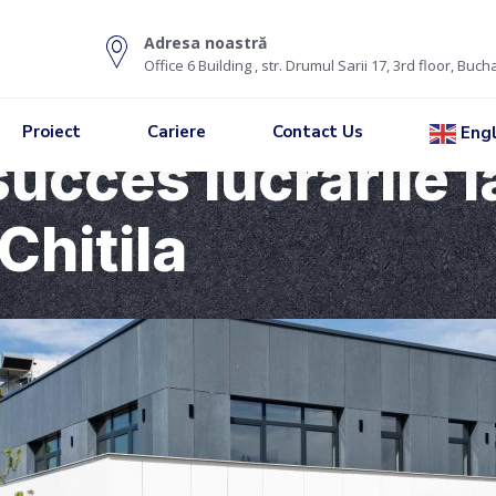
Adresa noastră
Office 6 Building , str. Drumul Sarii 17, 3rd floor, Buch
Proiect
Cariere
Contact Us
Engl
ucces lucrările l
 Chitila