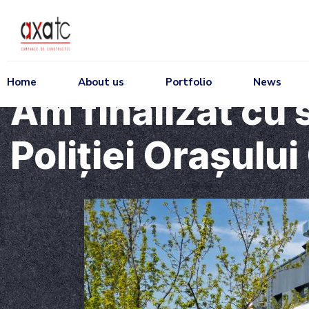
Home
About us
Portfolio
News
Am finalizat cu s
Poliției Orașului